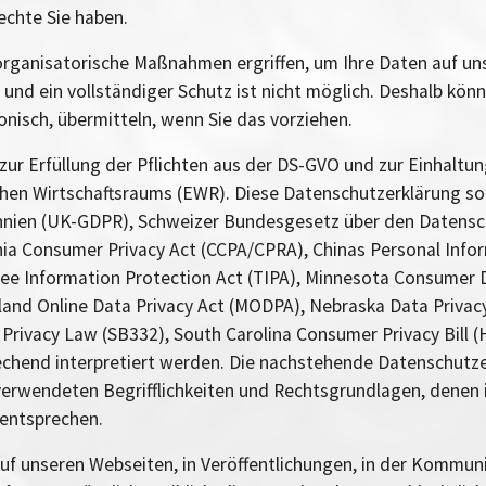
echte Sie haben.
organisatorische Maßnahmen ergriffen, um Ihre Daten auf u
, und ein vollständiger Schutz ist nicht möglich. Deshalb kö
nisch, übermitteln, wenn Sie das vorziehen.
zur Erfüllung der Pflichten aus der DS-GVO und zur Einhaltu
en Wirtschaftsraums (EWR). Diese Datenschutzerklärung sol
annien (UK-GDPR), Schweizer Bundesgesetz über den Datens
ia Consumer Privacy Act (CCPA/CPRA), Chinas Personal Info
ee Information Protection Act (TIPA), Minnesota Consumer D
land Online Data Privacy Act (MODPA), Nebraska Data Priv
Privacy Law (SB332), South Carolina Consumer Privacy Bill (H
chend interpretiert werden. Die nachstehende Datenschutzerk
verwendeten Begrifflichkeiten und Rechtsgrundlagen, denen 
entsprechen.
uf unseren Webseiten, in Veröffentlichungen, in der Kommun