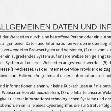
ALLGEMEINEN DATEN UND I
 der Webseiten durch eine betroffene Person oder ein autom
 allgemeinen Daten und Informationen werden in den Logfile
(1) verwendeten Browsertypen und Versionen, (2) das vom 
er ein zugreifendes System auf unsere Webseiten gelangt (so
es System auf unseren Webseiten angesteuert werden, (5) da
dresse (IP-Adresse), (7) der Internet-Service-Provider des zu
bwehr im Falle von Angriffen auf unsere informationstechn
nd Informationen ziehen wir keine Rückschlüsse auf die bet
r Webseiten korrekt auszuliefern, (2) die Inhalte unserer We
higkeit unserer informationstechnologischen Systeme und de
sbehörden im Falle eines Cyberangriffes die zur Strafverfo