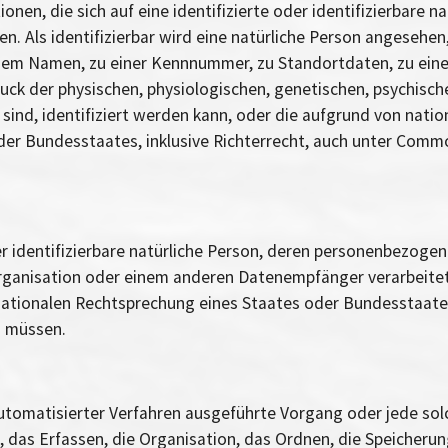
nen, die sich auf eine identifizierte oder identifizierbare n
. Als identifizierbar wird eine natürliche Person angesehen,
nem Namen, zu einer Kennnummer, zu Standortdaten, zu ein
 der physischen, physiologischen, genetischen, psychischen,
n sind, identifiziert werden kann, oder die aufgrund von na
der Bundesstaates, inklusive Richterrecht, auch unter Com
der identifizierbare natürliche Person, deren personenbezog
 Organisation oder einem anderen Datenempfänger verarbeit
tionalen Rechtsprechung eines Staates oder Bundesstaates, 
 müssen.
e automatisierter Verfahren ausgeführte Vorgang oder jede 
das Erfassen, die Organisation, das Ordnen, die Speicherun